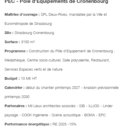
PEC - Pôle d'Equipements de Cronenbourg
Maîtrise d'ouvrage :
SPL Deux-Rives, mandatée par la Ville et
Eurométropole de Strasbourg
Site :
Strasbourg Cronenbourg
Surface :
3150 m²
Programme :
Construction du Pôle d'Equipement de Cronenbourg :
Médathèque, Centre socio-culturel, Salle polyvalente, Restaurant,
Services Espaces verts et de nature
Budget :
10 M€ HT
Calendrier :
début du chantier printemps 2027 - livraision prévisionnelle
printemps 2030
Partenaires :
Mil Lieux architectes associés - SIB - ILLIOS - Linder
paysage - COOK Ingénierie - Scène acoustique - BOMA - EPC
Performance énergétique :
RE 2025 -15%